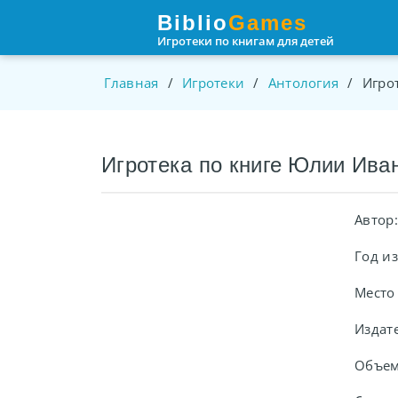
Пролистать
Biblio
Games
до
Игротеки по книгам для детей
контента
Главная
/
Игротеки
/
Антология
/
Игро
Игротека по книге Юлии Ива
Автор:
Год и
Место
Издат
Объем