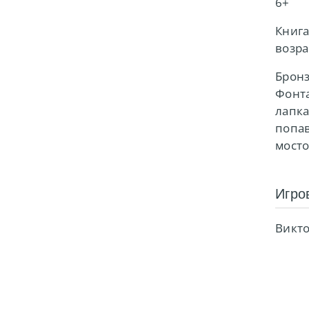
6+
Книга
возра
Брон
Фонта
лапк
попав
мосто
Игро
Викт