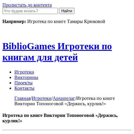
Пролистать до контента
Например:
Игротека по книге Тамары Крюковой
Biblio
Games
Игротеки по
книгам для детей
Игротеки
Викторины
Проекты
Контакты
Главная
/
Игротеки
/
Архипелаг
/
Игротека по книге
Виктории Топоноговой «Держись, курлик!»
Игротека по книге Виктории Топоноговой «Держись,
курлик!»