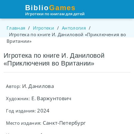
Пролистать
Biblio
Games
до
Игротеки по книгам для детей
контента
Главная
/
Игротеки
/
Антология
/
Игротека по книге И. Даниловой «Приключения во
Вритании»
Игротека по книге И. Даниловой
«Приключения во Вритании»
И. Данилова
Автор:
Е. Варжунтович
Художник:
2024
Год издания:
Санкт-Петербург
Место издания: