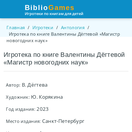
Пролистать
Biblio
Games
до
Игротеки по книгам для детей
контента
Главная
/
Игротеки
/
Антология
/
Игротека по книге Валентины Дёгтевой «Магистр
новогодних наук»
Игротека по книге Валентины Дёгтевой
«Магистр новогодних наук»
В. Дёгтева
Автор:
Ю. Корякина
Художник:
2023
Год издания:
Санкт-Петербург
Место издания: