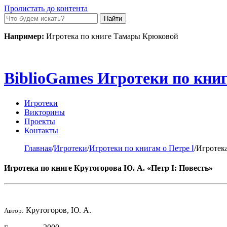
Пролистать до контента
Например:
Игротека по книге Тамары Крюковой
Biblio
Games
Игротеки по книг
Игротеки
Викторины
Проекты
Контакты
Главная
/
Игротеки
/
Игротеки по книгам о Петре Ⅰ
/
Игротека
Игротека по книге Крутогорова Ю. А. «Петр I: Повесть»
Крутогоров, Ю. А.
Автор: