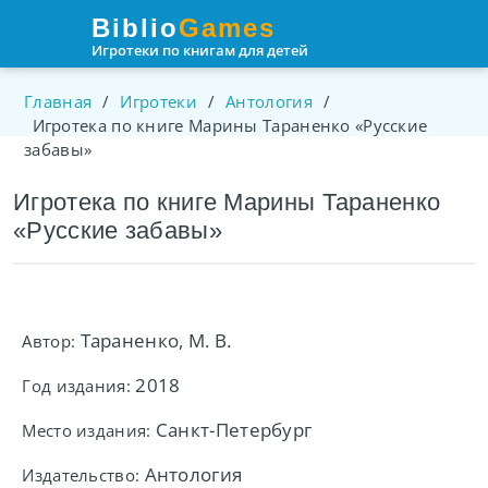
Пролистать
Biblio
Games
до
Игротеки по книгам для детей
контента
Главная
/
Игротеки
/
Антология
/
Игротека по книге Марины Тараненко «Русские
забавы»
Игротека по книге Марины Тараненко
«Русские забавы»
Тараненко, М. В.
Автор:
2018
Год издания:
Санкт-Петербург
Место издания:
Антология
Издательство: