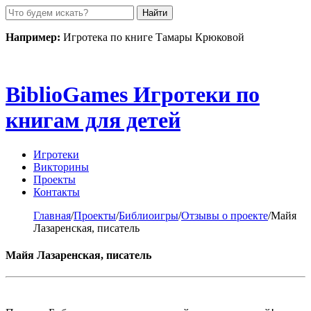
Пролистать
до
контента
Например:
Игротека по книге Тамары Крюковой
Biblio
Games
Игротеки по
книгам для детей
Игротеки
Викторины
Проекты
Контакты
Главная
/
Проекты
/
Библиоигры
/
Отзывы о проекте
/
Майя
Лазаренская, писатель
Майя Лазаренская, писатель