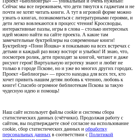
Проект «Библиоигры» — уникальный и очень нужный!
Сейчас мы все переживаем, что дети тянутся к гаджетам и не
почти не хотят читать книги. А тут в игровой форме можно
узнать о книгах, познакомиться с литературными героями, и
дети легко вовлекаются в процесс чтения! Кроссворды,
интерактивные пазлы, игры в слова – столько интересных
идей можно найти на сайте проекта. А какие там
замечательные буктрейлеры на современные книги!
Буктрейлер «Пони Йошка» я показываю на всех встречах с
детьми и каждый раз вижу восторг и улыбки! И знаю, что,
посмотрев ролик, дети приходят за книгой, читают и даже
рисуют героя! Виртуальную игротеку знают и любят не
только в городе Пскове, но и уже во многих других городах.
Проект «Библиогры» — просто находка для всех тех, кто
хочет привить нашим детям любовь к чтению, любовь к
книге! Спасибо огромное библиотекам Пскова за такую
чудесную идею и помощь!
Наш сайт использует файлы cookie и системы сбора
статистических данных (счётчики). Продолжая работу с
сайтом, вы подтверждаете своё согласие на использование
cookie, сбор статистических данных и
обработку
персональных данных
в соответствии с
Политикой