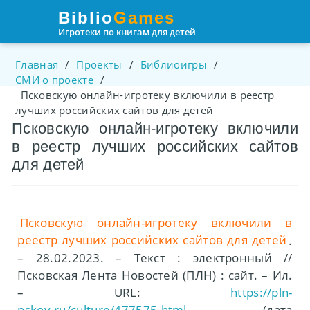
Пролистать
Biblio
Games
до
Игротеки по книгам для детей
контента
Главная
/
Проекты
/
Библиоигры
/
СМИ о проекте
/
Псковскую онлайн-игротеку включили в реестр
лучших российских сайтов для детей
Псковскую онлайн-игротеку включили
в реестр лучших российских сайтов
для детей
Псковскую онлайн-игротеку включили в
реестр лучших российских сайтов для детей
.
– 28.02.2023. – Текст : электронный //
Псковская Лента Новостей (ПЛН) : сайт. – Ил.
– URL:
https://pln-
pskov.ru/culture/477575.html
(дата