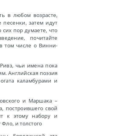
ть в любом возрасте,
 песенки, затем идут
 сих пор думаете, что
ведение, почитайте
в том числе о Винни-
Ривз, чьи имена пока
м. Английская поэзия
богата каламбурами и
овского и Маршака –
а, построившего свой
т к этому набору и
 Фло, и толстого
ины Бородицкой эта