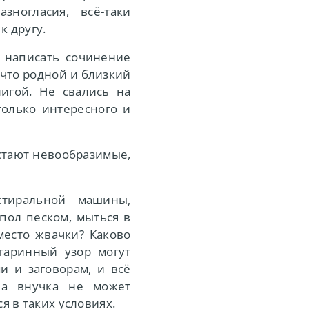
зногласия, всё-таки
к другу.
 написать сочинение
 что родной и близкий
игой. Не свались на
только интересного и
стают невообразимые,
стиральной машины,
 пол песком, мыться в
место жвачки? Каково
таринный узор могут
и и заговорам, и всё
ла внучка не может
я в таких условиях.