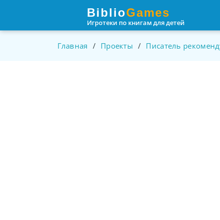
Пролистать
Biblio
Games
до
Игротеки по книгам для детей
контента
Главная
/
Проекты
/
Писатель рекоменд