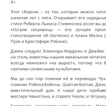
4+
Этот сборник – из тех, которые можно чита
начиная лет с пяти. Открывают его народные
стихи Роберта Льюиса Стивенсона (если вы до
«Остров сокровищ» — его лучшее произ
стихотворение «В постели») и Алана Милна (
Пухе и Кристофере Робине).
Далее следуют Элеонора Фарджен и Джеймс 
не столь известны нашим маленьким читателя
всегда немножко «на вырост», потому что 
прочими словесными кульбитами.
Мы до сих пор помним её в переводах Чук
помним Робина-Бобина, Шалтая-Болтая, Джэк
вместительный дом. А наши дети прибавя
мистера Чванстона, и старого Чахли, и тётушку
Благодаря замечательному переводу Мар